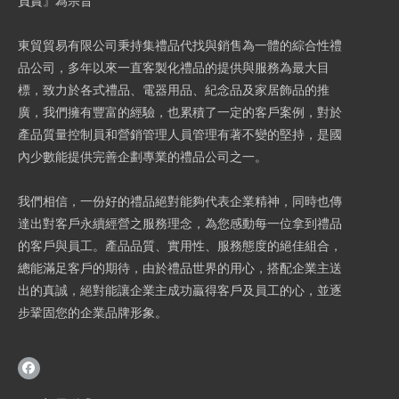
負責』為宗旨
東貿貿易有限公司秉持集禮品代找與銷售為一體的綜合性禮
品公司，多年以來一直客製化禮品的提供與服務為最大目
標，致力於各式禮品、電器用品、紀念品及家居飾品的推
廣，我們擁有豐富的經驗，也累積了一定的客戶案例，對於
產品質量控制員和營銷管理人員管理有著不變的堅持，是國
內少數能提供完善企劃專業的禮品公司之一。
我們相信，一份好的禮品絕對能夠代表企業精神，同時也傳
達出對客戶永續經營之服務理念，為您感動每一位拿到禮品
的客戶與員工。產品品質、實用性、服務態度的絕佳組合，
總能滿足客戶的期待，由於禮品世界的用心，搭配企業主送
出的真誠，絕對能讓企業主成功贏得客戶及員工的心，並逐
步鞏固您的企業品牌形象。