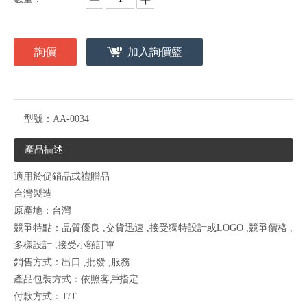
詢價
加入詢價籃
型號：
AA-0034
產品描述
適用於促銷品或禮贈品
台灣製造
原產地：台灣
競爭特點：品質優良 ,交貨迅速 ,接受獨特設計或LOGO ,競爭價格 ,
多樣設計 ,接受小額訂單
銷售方式：出口 ,批發 ,服務
產品包裝方式：依照客戶指定
付款方式：T/T