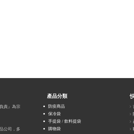
產品分類
防疫商品
負責』為宗
保冷袋
手提袋 / 飲料提袋
購物袋
品公司，多