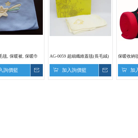
毯, 保暖被, 保暖巾
AG-0059 超細纖維蓋毯(長毛絨)
保暖收納毯
入詢價籃
詢價
加入詢價籃
詢價
加