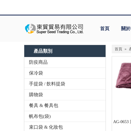
首頁
關於
首頁
»
產品類別
防疫商品
保冷袋
手提袋 / 飲料提袋
購物袋
餐具 & 餐具包
帆布包(袋)
AG-065
束口袋 & 化妝包