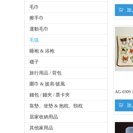
毛巾
加
擦手巾
運動毛巾
毛毯
睡袍 & 浴袍
襪子
旅行用品 / 背包
圍巾 & 披肩/披風
AG-030
錢包 / 錢夾 / 票卡夾
加
靠墊、坐墊 & 抱枕、頸枕
居家收納用品
其他家用品