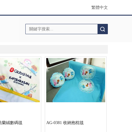
繁體中文
搜索
6 法蘭絨數碼毯
AG-0381 收納抱枕毯