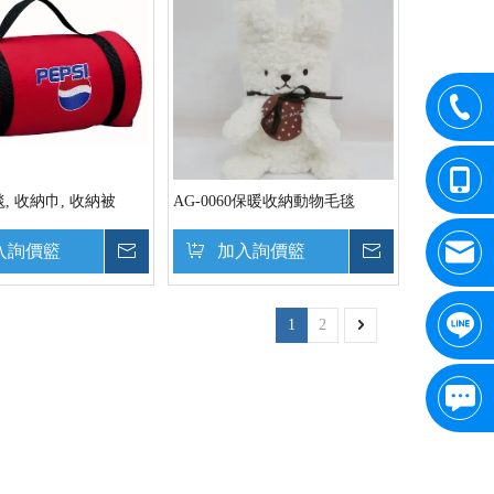
, 收納巾, 收納被
AG-0060保暖收納動物毛毯
入詢價籃
詢價
加入詢價籃
詢價
1
2