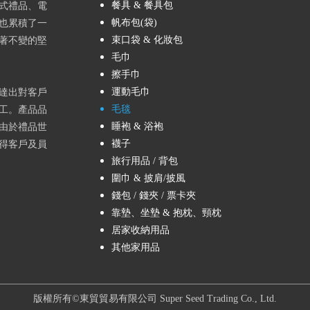
餐具 & 餐具包
式禮品、電
帆布包(袋)
也累積了一
束口袋 & 化妝包
著不變的堅
毛巾
擦手巾
運動毛巾
達出對客戶
毛毯
工。產品品
睡袍 & 浴袍
由於禮品世
襪子
得客戶及員
旅行用品 / 背包
圍巾 & 披肩/披風
錢包 / 錢夾 / 票卡夾
靠墊、坐墊 & 抱枕、頸枕
居家收納用品
其他家用品
版權所有©東貿貿易有限公司 Super Seed Trading Co., Ltd.