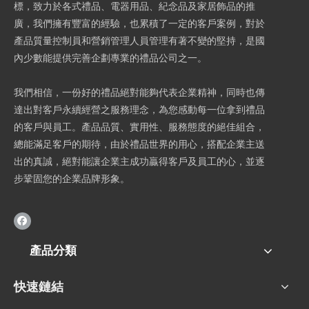
標，致力於各式禮品、電器用品、紀念品及家居飾品的推
廣，我們擁有豐富的經驗，也累積了一定的客戶案例，對於
產品質量控制員和營銷管理人員管理有著不變的堅持，是國
內少數能提供完善企劃專業的禮品公司之一。
我們相信，一份好的禮品絕對能夠代表企業精神，同時也傳
達出對客戶永續經營之服務理念，為您感動每一位拿到禮品
的客戶與員工。產品品質、實用性、服務態度的絕佳組合，
總能滿足客戶的期待，由於禮品世界的用心，搭配企業主送
出的真誠，絕對能讓企業主成功贏得客戶及員工的心，並逐
步鞏固您的企業品牌形象。
產品分類
快速鏈結