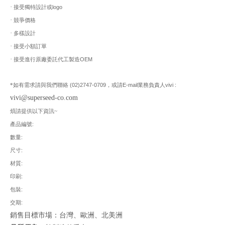
·
logo
接受獨特設計或
·
競爭價格
·
多樣設計
·
接受小額訂單
·
OEM
接受進行原廠委託代工製造
(02)2747-0709
E-mail
vivi :
*如有需求請與我們聯絡
，或請
業務負責人
vivi@superseed-co.com
煩請提供以下資訊~
:
產品編號
:
數量
:
尺寸
:
材質
:
印刷
:
包裝
:
交期
銷售目標市場：台灣、歐洲、北美洲