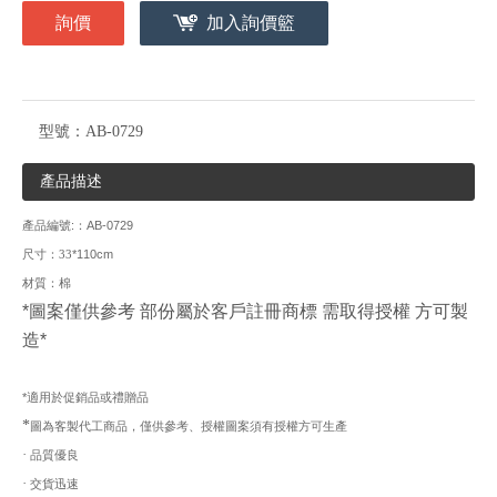
詢價
加入詢價籃
型號：
AB-0729
產品描述
:
AB-0729
產品編號
：
*110cm
尺寸：33
材質：棉
*
圖案僅供參考
部份屬於客戶註冊商標
需取得授權
方可製
造
*
*
適用於促銷品或禮贈品
*
圖為客製代工商品，僅供參考、授權圖案須有授權方可生產
·
品質優良
·
交貨迅速