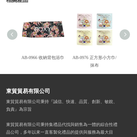
AB-0966 收納背包浴巾
AB-0976 正方形小方巾/
AB
抹布
東貿貿易有限公司
東貿貿易有限公司秉持『誠信、快速、品質、創新、敏銳、
負責』為宗旨
東貿貿易有限公司秉持集禮品代找與銷售為一體的綜合性禮
品公司，多年以來一直客製化禮品的提供與服務為最大目