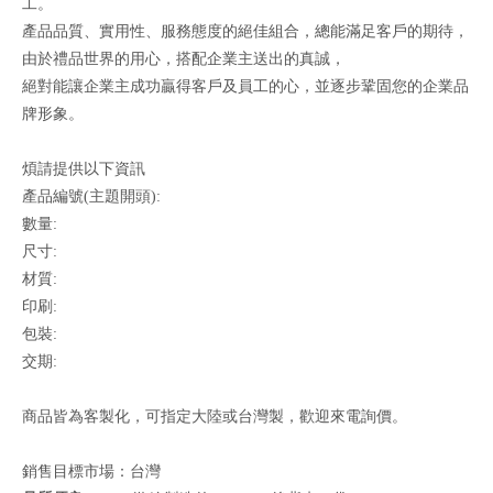
工。
產品品質、實用性、服務態度的絕佳組合，總能滿足客戶的期待，
由於禮品世界的用心，搭配企業主送出的真誠，
絕對能讓企業主成功贏得客戶及員工的心，並逐步鞏固您的企業品
牌形象。
煩請提供以下資訊
產品編號(主題開頭):
數量:
尺寸:
材質:
印刷:
包裝:
交期:
商品皆為客製化，可指定大陸或台灣製，歡迎來電詢價。
銷售目標市場：台灣