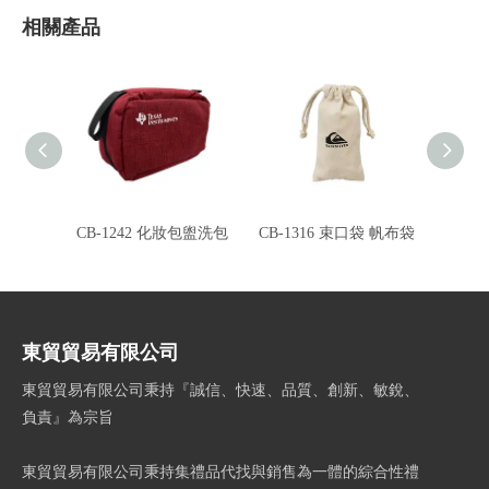
相關產品
CB-1242 化妝包盥洗包
CB-1316 束口袋 帆布袋
CI-
東貿貿易有限公司
東貿貿易有限公司秉持『誠信、快速、品質、創新、敏銳、
負責』為宗旨
東貿貿易有限公司秉持集禮品代找與銷售為一體的綜合性禮