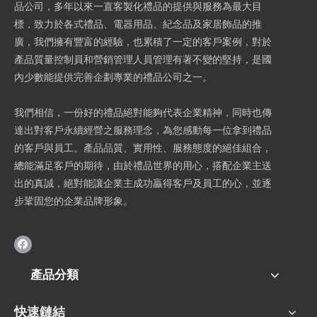
品公司，多年以來一直客製化禮品的提供與服務為最大目
標，致力於各式禮品、電器用品、紀念品及家居飾品的推
廣，我們擁有豐富的經驗，也累積了一定的客戶案例，對於
產品質量控制員和營銷管理人員管理有著不變的堅持，是國
內少數能提供完善企劃專業的禮品公司之一。
我們相信，一份好的禮品絕對能夠代表企業精神，同時也傳
達出對客戶永續經營之服務理念，為您感動每一位拿到禮品
的客戶與員工。產品品質、實用性、服務態度的絕佳組合，
總能滿足客戶的期待，由於禮品世界的用心，搭配企業主送
出的真誠，絕對能讓企業主成功贏得客戶及員工的心，並逐
步鞏固您的企業品牌形象。
產品分類
快速鏈結