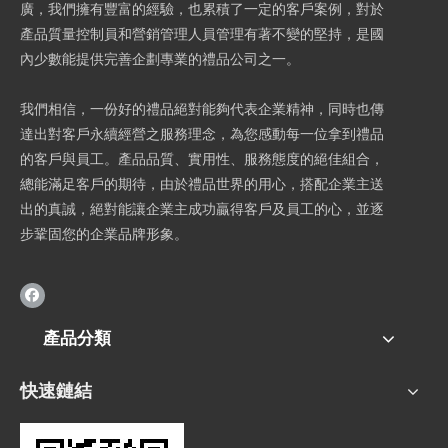
廣，我們擁有豐富的經驗，也累積了一定的客戶案例，對於
產品質量控制員和營銷管理人員管理有著不變的堅持，是國
內少數能提供完善企劃專業的禮品公司之一。
我們相信，一份好的禮品絕對能夠代表企業精神，同時也傳
達出對客戶永續經營之服務理念，為您感動每一位拿到禮品
的客戶與員工。產品品質、實用性、服務態度的絕佳組合，
總能滿足客戶的期待，由於禮品世界的用心，搭配企業主送
出的真誠，絕對能讓企業主成功贏得客戶及員工的心，並逐
步鞏固您的企業品牌形象。
產品分類
快速鏈結