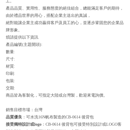
工。
產品品質、實用性、服務態度的絕佳組合，總能滿足客戶的期待，
由於禮品世界的用心，搭配企業主送出的真誠，
絕對能讓企業主成功贏得客戶及員工的心，並逐步鞏固您的企業品
牌形象。
煩請提供以下資訊
產品編號(主題開頭):
數量:
尺寸:
材質:
印刷:
包裝:
交期:
商品皆為客製化，可指定大陸或台灣製，歡迎來電詢價。
銷售目標市場：台灣
品質優良
：可水洗16N帆布製造的CB-0614 後背包
接受獨特設計或logo
：CB-0614 後背包可接受特別設計或LOGO客