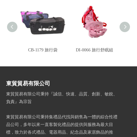
CB-1179 旅行袋
DI-0066 旅行舒眠組
CB-
東貿貿易有限公司
東貿貿易有限公司秉持『誠信、快速、品質、創新、敏銳、
負責』為宗旨
東貿貿易有限公司秉持集禮品代找與銷售為一體的綜合性禮
品公司，多年以來一直客製化禮品的提供與服務為最大目
標，致力於各式禮品、電器用品、紀念品及家居飾品的推