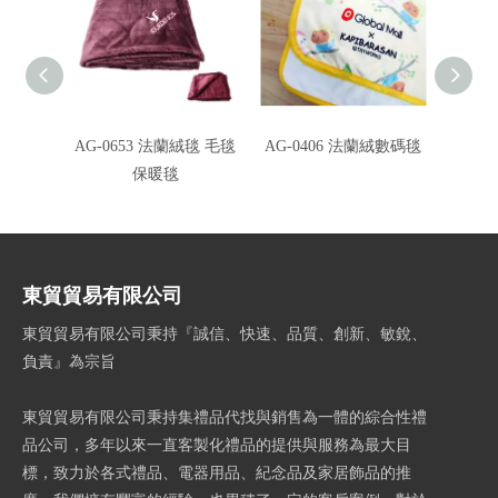
AG-0653 法蘭絨毯 毛毯
AG-0406 法蘭絨數碼毯
AG-
保暖毯
東貿貿易有限公司
東貿貿易有限公司秉持『誠信、快速、品質、創新、敏銳、
負責』為宗旨
東貿貿易有限公司秉持集禮品代找與銷售為一體的綜合性禮
品公司，多年以來一直客製化禮品的提供與服務為最大目
標，致力於各式禮品、電器用品、紀念品及家居飾品的推