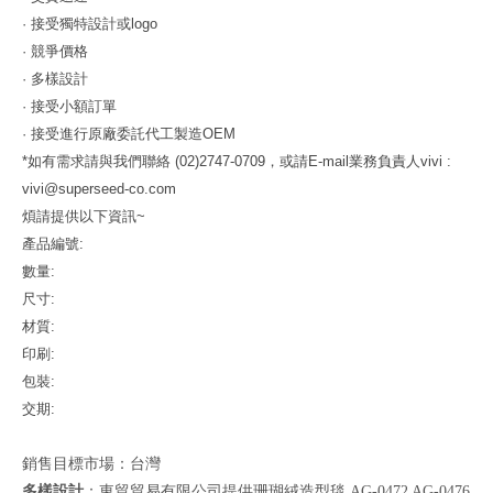
·
接受獨特設計或
logo
·
競爭價格
·
多樣設計
·
接受小額訂單
·
接受進行原廠委託代工製造
OEM
*
如有需求請與我們聯絡
(02)2747-0709
，或請
E-mail
業務負責人
vivi :
vivi@superseed-co.com
煩請提供以下資訊
~
產品編號
:
數量
:
尺寸
:
材質
:
印刷
:
包裝
:
交期
:
銷售目標市場：台灣
多樣設計
：東貿貿易有限公司提供珊瑚絨造型毯 AG-0472 AG-0476