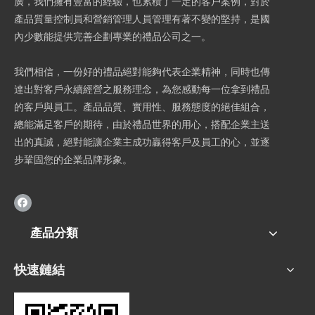
廣，我們擁有豐富的經驗，也累積了一定的客戶案例，對於
產品質量控制員和營銷管理人員管理有著不變的堅持，是國
內少數能提供完善企劃專業的禮品公司之一。
我們相信，一份好的禮品絕對能夠代表企業精神，同時也傳
達出對客戶永續經營之服務理念，為您感動每一位拿到禮品
的客戶與員工。產品品質、實用性、服務態度的絕佳組合，
總能滿足客戶的期待，由於禮品世界的用心，搭配企業主送
出的真誠，絕對能讓企業主成功贏得客戶及員工的心，並逐
步鞏固您的企業品牌形象。
產品分類
快速鏈結