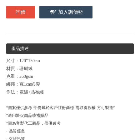
詢價
加入詢價籃
產品描述
尺寸：120*150cm
材質：珊瑚絨
克重：260gsm
綁繩：寬1cm緞帶
作法：電繡+貼布繡
*
圖案僅供參考
部份屬於客戶註冊商標
需取得授權
方可製造
*
*
適用於促銷品或禮贈品
*
圖為客製代工商品，僅供參考
·
品質優良
·
交貨迅速