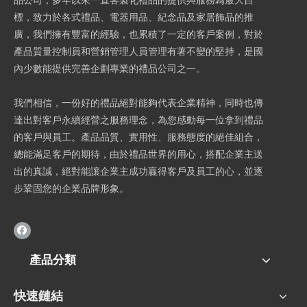
品公司，多年以來一直客製化禮品的提供與服務為最大目
標，致力於各式禮品、電器用品、紀念品及家居飾品的推
廣，我們擁有豐富的經驗，也累積了一定的客戶案例，對於
產品質量控制員和營銷管理人員管理有著不變的堅持，是國
內少數能提供完善企劃專業的禮品公司之一。
我們相信，一份好的禮品絕對能夠代表企業精神，同時也傳
達出對客戶永續經營之服務理念，為您感動每一位拿到禮品
的客戶與員工。產品品質、實用性、服務態度的絕佳組合，
總能滿足客戶的期待，由於禮品世界的用心，搭配企業主送
出的真誠，絕對能讓企業主成功贏得客戶及員工的心，並逐
步鞏固您的企業品牌形象。
產品分類
快速鏈結