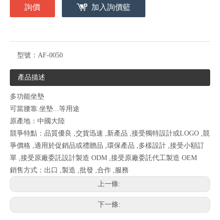
詢價
加入詢價籃
型號：
AF-0050
產品描述
多功能坐墊
可當腰靠.坐墊...等用途
原產地：中國大陸
競爭特點：品質優良 ,交貨迅速 ,新產品 ,接受獨特設計或LOGO ,競
爭價格 ,適用於促銷品或禮贈品 ,環保產品 ,多樣設計 ,接受小額訂
單 ,接受原廠委託設計製造 ODM ,接受原廠委託代工製造 OEM
銷售方式：出口 ,製造 ,批發 ,合作 ,服務
上一條:
下一條: