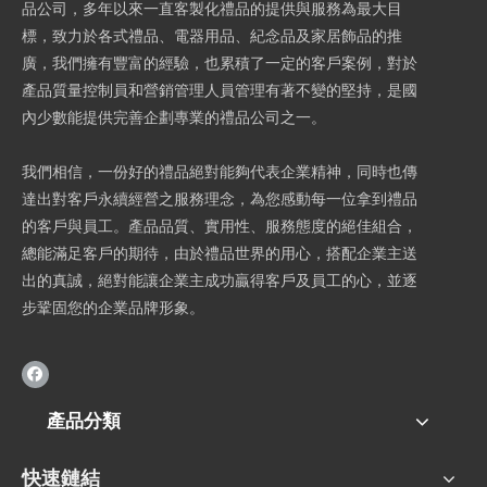
品公司，多年以來一直客製化禮品的提供與服務為最大目
標，致力於各式禮品、電器用品、紀念品及家居飾品的推
廣，我們擁有豐富的經驗，也累積了一定的客戶案例，對於
產品質量控制員和營銷管理人員管理有著不變的堅持，是國
內少數能提供完善企劃專業的禮品公司之一。
我們相信，一份好的禮品絕對能夠代表企業精神，同時也傳
達出對客戶永續經營之服務理念，為您感動每一位拿到禮品
的客戶與員工。產品品質、實用性、服務態度的絕佳組合，
總能滿足客戶的期待，由於禮品世界的用心，搭配企業主送
出的真誠，絕對能讓企業主成功贏得客戶及員工的心，並逐
步鞏固您的企業品牌形象。
產品分類
快速鏈結