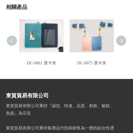
相關產品
DC-0061 票卡夾
DC-0075 票卡夾
CA-0
東貿貿易有限公司
東貿貿易有限公司秉持『誠信、快速、品質、創新、敏銳、
負責』為宗旨
東貿貿易有限公司秉持集禮品代找與銷售為一體的綜合性禮