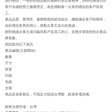
我們相信，一份好的禮品絕對能夠代表企業精神，同時也傳達出對
客戶永續經營之服務理念，為您感動每一位拿到禮品的客戶與員
工。
產品品質、實用性、服務態度的絕佳組合，總能滿足客戶的期待，
由於禮品世界的用心，搭配企業主送出的真誠，
絕對能讓企業主成功贏得客戶及員工的心，並逐步鞏固您的企業品
牌形象。
煩請提供以下資訊
產品編號(主題開頭):
數量:
尺寸:
材質:
印刷:
包裝:
交期:
商品皆為客製化，可指定大陸或台灣製，歡迎來電詢價。
銷售目標市場：台灣