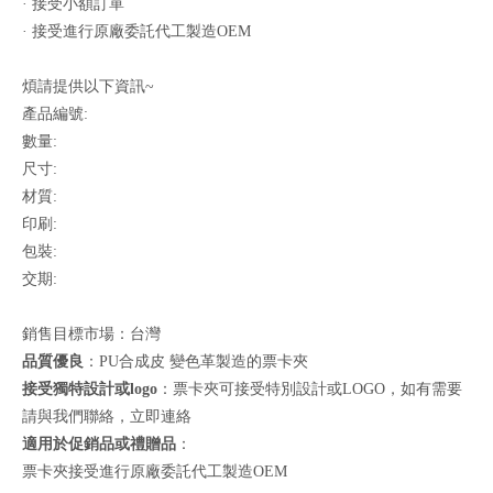
· 接受小額訂單
· 接受進行原廠委託代工製造OEM
煩請提供以下資訊~
產品編號:
數量:
尺寸:
材質:
印刷:
包裝:
交期:
銷售目標市場：台灣
品質優良
：PU合成皮 變色革製造的票卡夾
接受獨特設計或logo
：票卡夾可接受特別設計或LOGO，如有需要
請與我們聯絡，
立即連絡
適用於促銷品或禮贈品
：
票卡夾接受進行原廠委託代工製造OEM