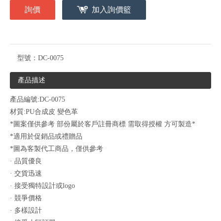
詢價
加入詢價籃
型號：
DC-0075
產品描述
產品編號:DC-0075
材質:PU合成皮 變色革
*圖案僅供參考 部份屬於客戶註冊商標 需取得授權 方可製造*
*適用於促銷品或禮贈品
*圖為客製代工商品，僅供參考
· 品質優良
· 交貨迅速
· 接受獨特設計或logo
· 競爭價格
· 多樣設計