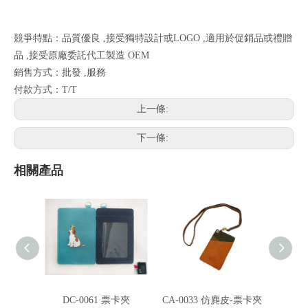
競爭特點：品質優良 ,接受獨特設計或LOGO ,適用於促銷品或禮贈
品 ,接受原廠委託代工製造 OEM
銷售方式：批發 ,服務
付款方式：T/T
上一條:
下一條:
相關產品
DC-0061 票卡夾
CA-0033 仿麂皮-票卡夾
CB-1