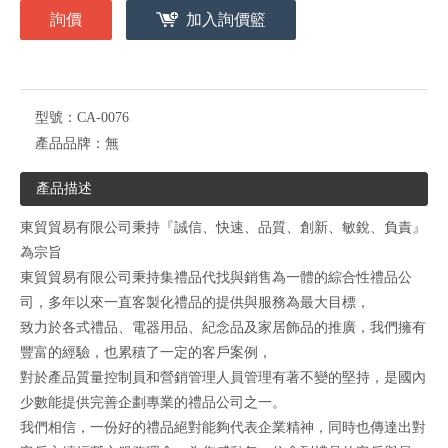
詢價
加入詢價籃
型號：
CA-0076
產品品牌：
無
產品描述
東貿貿易有限公司秉持『誠信、快速、品質、創新、敏銳、負責』
為宗旨
東貿貿易有限公司秉持集禮品代找與銷售為一體的綜合性禮品公
司，多年以來一直客製化禮品的提供與服務為最大目標，
致力於各式禮品、電器用品、紀念品及家居飾品的推廣，我們擁有
豐富的經驗，也累積了一定的客戶案例，
對於產品質量控制員和營銷管理人員管理有著不變的堅持，是國內
少數能提供完善企劃專業的禮品公司之一。
我們相信，一份好的禮品絕對能夠代表企業精神，同時也傳達出對