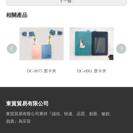
下一條:
相關產品
DC-0075 票卡夾
DC-0061 票卡夾
CA-0
東貿貿易有限公司
東貿貿易有限公司秉持『誠信、快速、品質、創新、敏銳、
負責』為宗旨