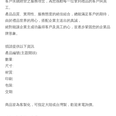
客戶永續經營之服務理念，為您感動每一位拿到禮品的客戶與員
工。
產品品質、實用性、服務態度的絕佳組合，總能滿足客戶的期待，
由於禮品世界的用心，搭配企業主送出的真誠，
絕對能讓企業主成功贏得客戶及員工的心，並逐步鞏固您的企業品
牌形象。
煩請提供以下資訊
產品編號(主題開頭):
數量:
尺寸:
材質:
印刷:
包裝:
交期:
商品皆為客製化，可指定大陸或台灣製，歡迎來電詢價。